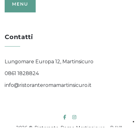
MENU
Contatti
Lungomare Europa 12, Martinsicuro
0861 1828824
info@ristoranteromamartinsicuro.it
2026
© Ristorante Roma Martinsicuro - P.IVA
02194360679 - Designed by
SunBeach.menu
.