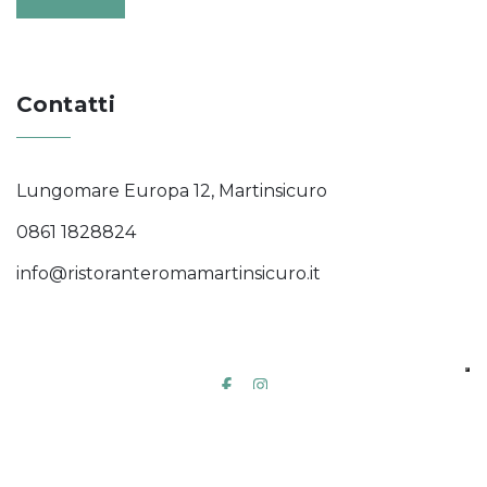
Contatti
Lungomare Europa 12, Martinsicuro
0861 1828824
info@ristoranteromamartinsicuro.it
2026
© Ristorante Roma Martinsicuro - P.IVA
02194360679 - Designed by
SunBeach.menu
.